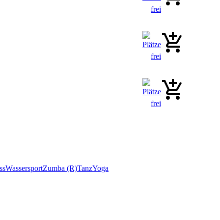
ss
Wassersport
Zumba (R)
Tanz
Yoga