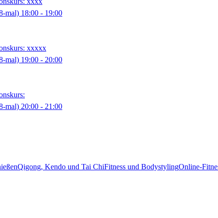
tionskurs: xxxx
8-mal)
18:00
- 19:00
tionskurs: xxxxx
8-mal)
19:00
- 20:00
ionskurs:
8-mal)
20:00
- 21:00
hießen
Qigong, Kendo und Tai Chi
Fitness und Bodystyling
Online-Fitne