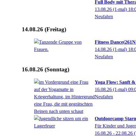
Full Body mit The
13.08.26
(1-mal)
18:
Neufahrn
14.08.26
(Freitag)
Fitness Dance
261N
14.08.26
(1-mal)
18:
Neufahrn
16.08.26
(Sonntag)
Yoga Flow: Sanft &
16.08.26
(1-mal)
09:
Neufahrn
Outdoorcamp Starn
Für Kinder und Jugen
16.08.26 - 22.08.26
(