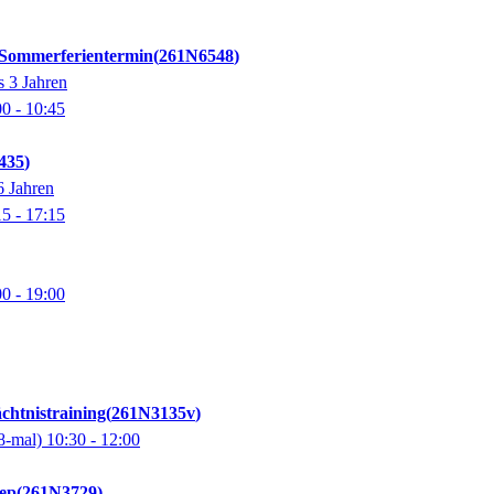
 Sommerferientermin
261N6548
s 3 Jahren
00
- 10:45
435
6 Jahren
15
- 17:15
00
- 19:00
chtnistraining
261N3135v
8-mal)
10:30
- 12:00
tep
261N3729