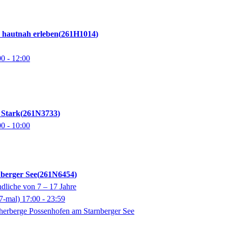
 hautnah erleben
261H1014
00
- 12:00
 Stark
261N3733
00
- 10:00
berger See
261N6454
dliche von 7 – 17 Jahre
7-mal)
17:00
- 23:59
herberge Possenhofen am Starnberger See