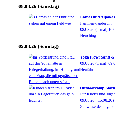
08.08.26
(Samstag)
Lamas und Alpakas
Familienwanderung
08.08.26
(1-mal)
10:
Neuching
09.08.26
(Sonntag)
Yoga Flow: Sanft &
09.08.26
(1-mal)
09:
Neufahrn
Outdoorcamp Starn
Für Kinder und Jugen
09.08.26 - 15.08.26
(
Zeltwiese der Jugend