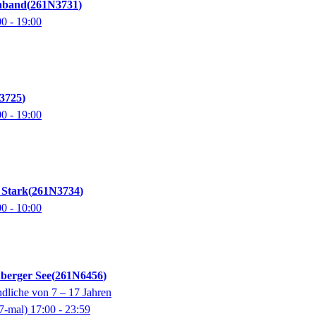
raband
261N3731
00
- 19:00
3725
00
- 19:00
 Stark
261N3734
00
- 10:00
berger See
261N6456
dliche von 7 – 17 Jahren
7-mal)
17:00
- 23:59