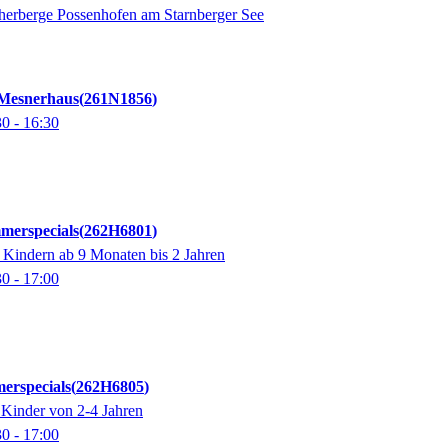
herberge Possenhofen am Starnberger See
 Mesnerhaus
261N1856
30
- 16:30
merspecials
262H6801
 Kindern ab 9 Monaten bis 2 Jahren
30
- 17:00
erspecials
262H6805
 Kinder von 2-4 Jahren
30
- 17:00