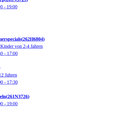
00
- 19:00
erspecials
262H6804
 Kinder von 2-4 Jahren
30
- 17:00
12 Jahren
00
- 17:30
eln
261N3726
00
- 19:00