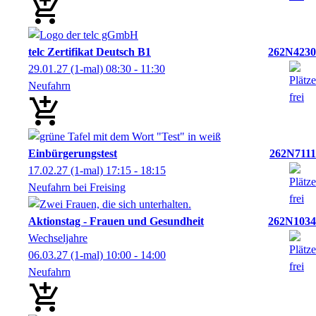
telc Zertifikat Deutsch B1
262N4230
29.01.27
(1-mal)
08:30
- 11:30
Neufahrn
Einbürgerungstest
262N7111
17.02.27
(1-mal)
17:15
- 18:15
Neufahrn bei Freising
Aktionstag - Frauen und Gesundheit
262N1034
Wechseljahre
06.03.27
(1-mal)
10:00
- 14:00
Neufahrn