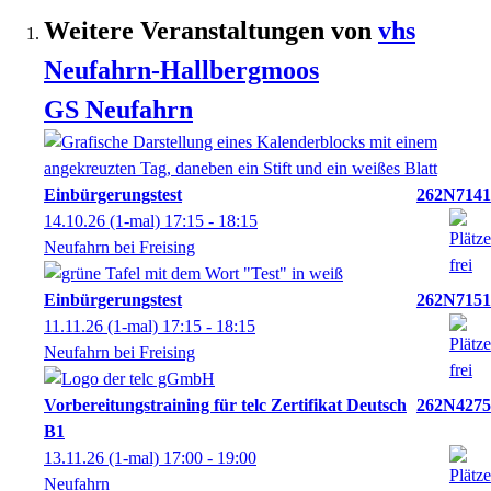
Weitere Veranstaltungen von
vhs
Neufahrn-Hallbergmoos
GS Neufahrn
Einbürgerungstest
262N7141
14.10.26
(1-mal)
17:15
- 18:15
Neufahrn bei Freising
Einbürgerungstest
262N7151
11.11.26
(1-mal)
17:15
- 18:15
Neufahrn bei Freising
Vorbereitungstraining für telc Zertifikat Deutsch
262N4275
B1
13.11.26
(1-mal)
17:00
- 19:00
Neufahrn