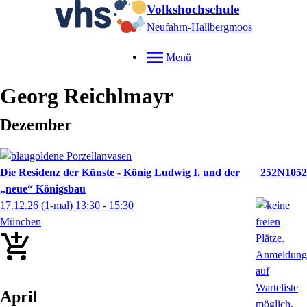
Volkshochschule
Neufahrn-Hallbergmoos
Menü
Georg
Reichlmayr
Dezember
Die Residenz der Künste - König Ludwig I. und der
252N1052
„neue“ Königsbau
17.12.26
(1-mal)
13:30
- 15:30
München
April