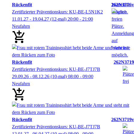
Rückenfit
262N3776v
Zertifizierter Präventionskurs: KU-BE-L5N1K2
11.01.27 - 19.04.27
(12-mal)
20:00
- 21:00
Neufahrn
Rückenfit
262N3719
Zertifizierter Präventionskurs: KU-BE-J7TJ7B
29.09.26 - 08.12.26
(10-mal)
08:00
- 09:00
Neufahrn
Rückenfit
262N3719v
Zertifizierter Präventionskurs: KU-BE-J7TJ7B
12.01.27 - 06.04.27
(10-mal)
08:00
- 09:00