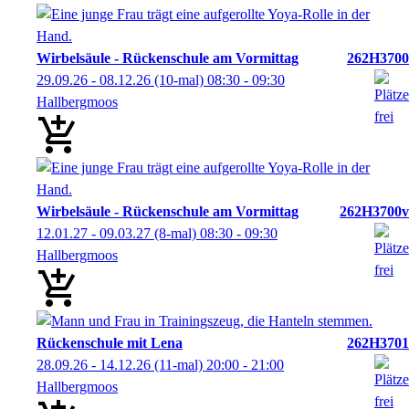
Wirbelsäule - Rückenschule am Vormittag
262H3700
29.09.26 - 08.12.26
(10-mal)
08:30
- 09:30
Hallbergmoos
Wirbelsäule - Rückenschule am Vormittag
262H3700v
12.01.27 - 09.03.27
(8-mal)
08:30
- 09:30
Hallbergmoos
Rückenschule mit Lena
262H3701
28.09.26 - 14.12.26
(11-mal)
20:00
- 21:00
Hallbergmoos