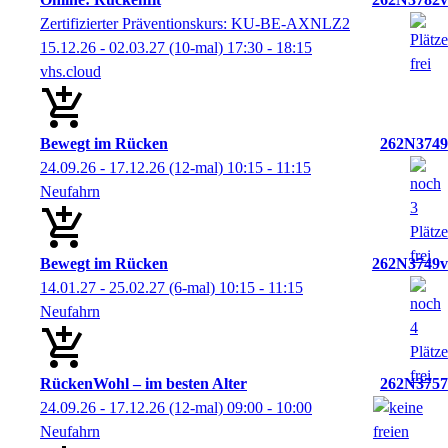
Zertifizierter Präventionskurs: KU-BE-AXNLZ2
15.12.26 - 02.03.27
(10-mal)
17:30
- 18:15
vhs.cloud
Bewegt im Rücken
262N3749
24.09.26 - 17.12.26
(12-mal)
10:15
- 11:15
Neufahrn
Bewegt im Rücken
262N3749v
14.01.27 - 25.02.27
(6-mal)
10:15
- 11:15
Neufahrn
RückenWohl – im besten Alter
262N3757
24.09.26 - 17.12.26
(12-mal)
09:00
- 10:00
Neufahrn