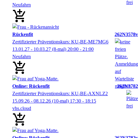
Neufahrn
Rückenfit
262N3578v
Zertifizierter Präventionskurs: KU-BE-ME7MG6
13.01.27 - 10.03.27
(8-mal)
20:00
- 21:00
Neufahrn
Online: Rückenfit
262N3782
Zertifizierter Präventionskurs: KU-BE-AXNLZ2
15.09.26 - 08.12.26
(10-mal)
17:30
- 18:15
vhs.cloud
Online: Rückenfit
262N3782v