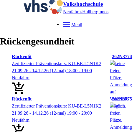
Volkshochschule
Neufahrn-Hallbergmoos
Menü
Rückengesundheit
Rückenfit
262N3774
Zertifizierter Präventionskurs: KU-BE-L5N1K2
21.09.26 - 14.12.26
(12-mal)
18:00
- 19:00
Neufahrn
Rückenfit
262N3775
Zertifizierter Präventionskurs: KU-BE-L5N1K2
21.09.26 - 14.12.26
(12-mal)
19:00
- 20:00
Neufahrn