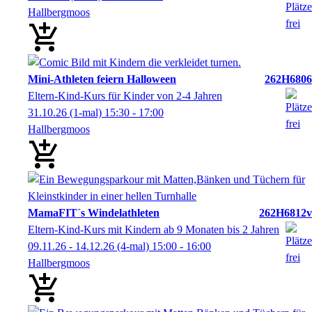
Hallbergmoos
Mini-Athleten feiern Halloween
262H6806
Eltern-Kind-Kurs für Kinder von 2-4 Jahren
31.10.26
(1-mal)
15:30
- 17:00
Hallbergmoos
MamaFIT´s Windelathleten
262H6812v
Eltern-Kind-Kurs mit Kindern ab 9 Monaten bis 2 Jahren
09.11.26 - 14.12.26
(4-mal)
15:00
- 16:00
Hallbergmoos