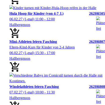
Hula Hoop für Kinder (von 4-7 J.)
262H6505
06.02.27
(1-mal)
11:00
- 12:00
Hallbergmoos
Mini-Athleten feiern Fasching
262H6807
Eltern-Kind-Kurs für Kinder von 2-4 Jahren
06.02.27
(1-mal)
15:30
- 17:00
Hallbergmoos
Windelathleten feiern Fasching
262H6808
07.02.27
(1-mal)
10:00
- 11:30
Hallbergmoos