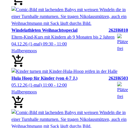
Windelathleten Weihnachtsspecial
262H6810
Eltern-Kind-Kurs mit Kindern ab 9 Monaten bis 2 Jahren
04.12.26
(1-mal)
09:30
- 11:00
Hallbergmoos
Hula Hoop für Kinder (von 4-7 J.)
262H6503
05.12.26
(1-mal)
11:00
- 12:00
Hallbergmoos