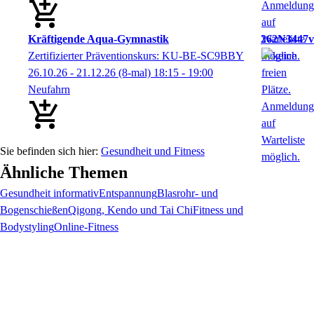
Kräftigende Aqua-Gymnastik
262N3447v
Zertifizierter Präventionskurs: KU-BE-SC9BBY
26.10.26 - 21.12.26
(8-mal)
18:15
- 19:00
Neufahrn
Gesundheit und Fitness
Ähnliche Themen
Gesundheit informativ
Entspannung
Blasrohr- und
Bogenschießen
Qigong, Kendo und Tai Chi
Fitness und
Bodystyling
Online-Fitness