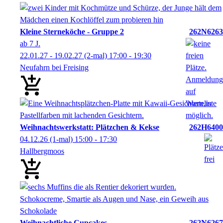
Kleine Sterneköche - Gruppe 2
262N6263
ab 7 J.
22.01.27 - 19.02.27
(2-mal)
17:00
- 19:30
Neufahrn bei Freising
Weihnachtswerkstatt: Plätzchen & Kekse
262H6400
04.12.26
(1-mal)
15:00
- 17:30
Hallbergmoos
Weihnachtliche Cupcakes
262N6267