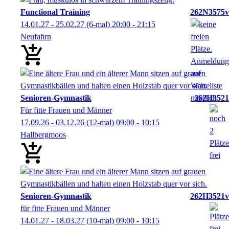
Functional Training
262N3575v
14.01.27 - 25.02.27
(6-mal)
20:00
- 21:15
Neufahrn
Senioren-Gymnastik
262H3521
Für fitte Frauen und Männer
17.09.26 - 03.12.26
(12-mal)
09:00
- 10:15
Hallbergmoos
Senioren-Gymnastik
262H3521v
für fitte Frauen und Männer
14.01.27 - 18.03.27
(10-mal)
09:00
- 10:15