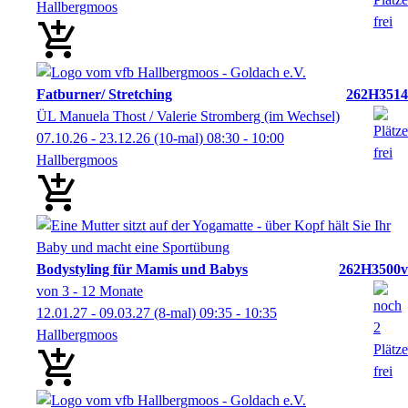
Hallbergmoos
Fatburner/ Stretching
262H3514
ÜL Manuela Thost / Valerie Stromberg (im Wechsel)
07.10.26 - 23.12.26
(10-mal)
08:30
- 10:00
Hallbergmoos
Bodystyling für Mamis und Babys
262H3500v
von 3 - 12 Monate
12.01.27 - 09.03.27
(8-mal)
09:35
- 10:35
Hallbergmoos