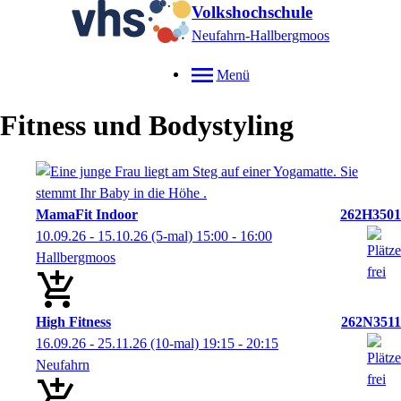
Volkshochschule
Neufahrn-Hallbergmoos
Menü
Fitness und Bodystyling
MamaFit Indoor
262H3501
10.09.26 - 15.10.26
(5-mal)
15:00
- 16:00
Hallbergmoos
High Fitness
262N3511
16.09.26 - 25.11.26
(10-mal)
19:15
- 20:15
Neufahrn