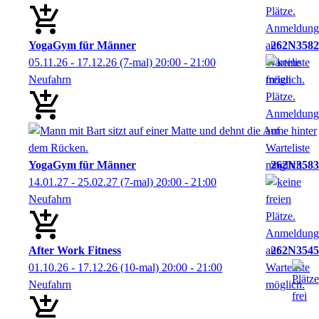
YogaGym für Männer
262N3582
05.11.26 - 17.12.26
(7-mal)
20:00
- 21:00
Neufahrn
YogaGym für Männer
262N3583
14.01.27 - 25.02.27
(7-mal)
20:00
- 21:00
Neufahrn
After Work Fitness
262N3545
01.10.26 - 17.12.26
(10-mal)
20:00
- 21:00
Neufahrn