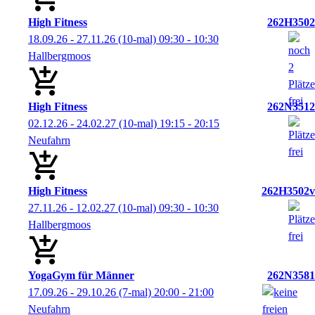
High Fitness
262H3502
18.09.26 - 27.11.26
(10-mal)
09:30
- 10:30
Hallbergmoos
High Fitness
262N3512
02.12.26 - 24.02.27
(10-mal)
19:15
- 20:15
Neufahrn
High Fitness
262H3502v
27.11.26 - 12.02.27
(10-mal)
09:30
- 10:30
Hallbergmoos
YogaGym für Männer
262N3581
17.09.26 - 29.10.26
(7-mal)
20:00
- 21:00
Neufahrn