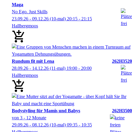
Maga
No Ego. Just Skills
23.09.26 - 09.12.26
(10-mal)
20:15
- 21:15
Hallbergmoos
Rundum fit mit Lena
262H3520
28.09.26 - 14.12.26
(11-mal)
19:00
- 20:00
Hallbergmoos
Bodystyling für Mamis und Babys
262H3500
von 3 - 12 Monate
29.09.26 - 08.12.26
(10-mal)
09:35
- 10:35
Hallbergmoos