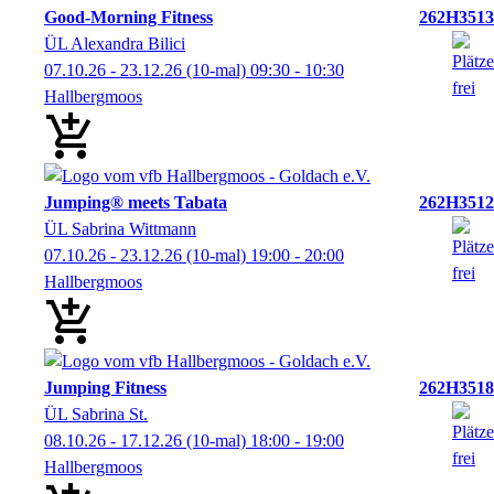
Good-Morning Fitness
262H3513
ÜL Alexandra Bilici
07.10.26 - 23.12.26
(10-mal)
09:30
- 10:30
Hallbergmoos
Jumping® meets Tabata
262H3512
ÜL Sabrina Wittmann
07.10.26 - 23.12.26
(10-mal)
19:00
- 20:00
Hallbergmoos
Jumping Fitness
262H3518
ÜL Sabrina St.
08.10.26 - 17.12.26
(10-mal)
18:00
- 19:00
Hallbergmoos