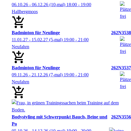
06.10.26 - 06.12.26
(10-mal)
18:00
- 19:00
Hallbergmoos
Badminton für Neulinge
262N3538
11.01.27 - 15.02.27
(5-mal)
19:00
- 21:00
Neufahrn
Badminton für Neulinge
262N3537
09.11.26 - 21.12.26
(7-mal)
19:00
- 21:00
Neufahrn
Bodystyling mit Schwerpunkt Bauch, Beine und
262N3556
Po
05.10.26 - 14.12.26
(10-mal)
19:00
- 20:00