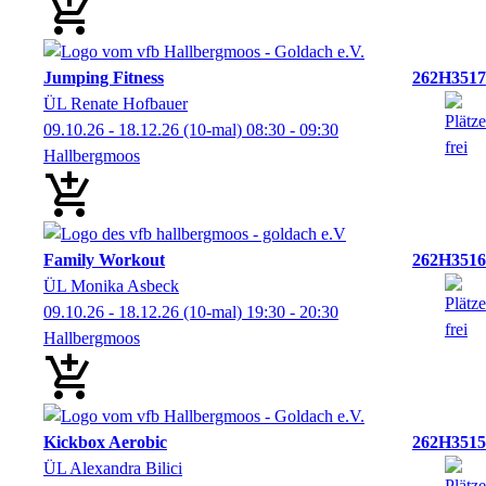
Jumping Fitness
262H3517
ÜL Renate Hofbauer
09.10.26 - 18.12.26
(10-mal)
08:30
- 09:30
Hallbergmoos
Family Workout
262H3516
ÜL Monika Asbeck
09.10.26 - 18.12.26
(10-mal)
19:30
- 20:30
Hallbergmoos
Kickbox Aerobic
262H3515
ÜL Alexandra Bilici