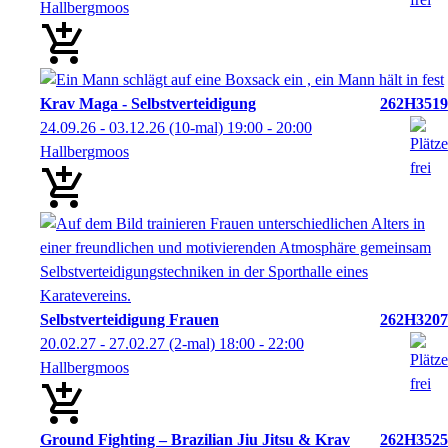
Hallbergmoos
Krav Maga - Selbstverteidigung
262H3519
24.09.26 - 03.12.26
(10-mal)
19:00
- 20:00
Hallbergmoos
Selbstverteidigung Frauen
262H3207
20.02.27 - 27.02.27
(2-mal)
18:00
- 22:00
Hallbergmoos
Ground Fighting – Brazilian Jiu Jitsu & Krav
262H3525