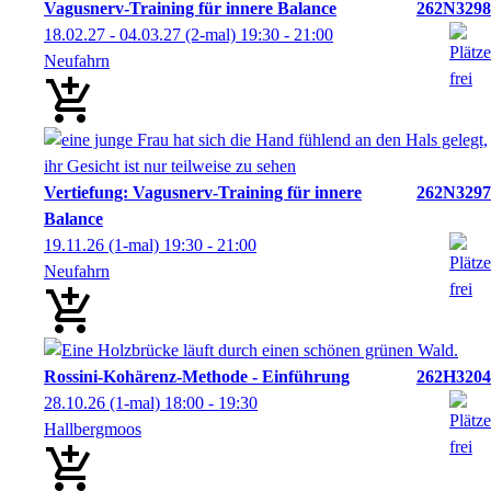
Vagusnerv-Training für innere Balance
262N3298
18.02.27 - 04.03.27
(2-mal)
19:30
- 21:00
Neufahrn
Vertiefung: Vagusnerv-Training für innere
262N3297
Balance
19.11.26
(1-mal)
19:30
- 21:00
Neufahrn
Rossini-Kohärenz-Methode - Einführung
262H3204
28.10.26
(1-mal)
18:00
- 19:30
Hallbergmoos