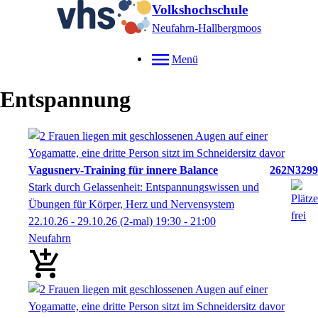
Volkshochschule
Neufahrn-Hallbergmoos
Menü
Entspannung
Vagusnerv-Training für innere Balance
262N3299
Stark durch Gelassenheit: Entspannungswissen und
Übungen für Körper, Herz und Nervensystem
22.10.26 - 29.10.26
(2-mal)
19:30
- 21:00
Neufahrn