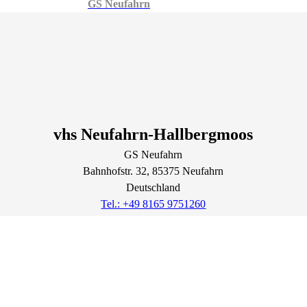
GS Neufahrn
vhs Neufahrn-Hallbergmoos
GS Neufahrn
Bahnhofstr.
32
, 85375
Neufahrn
Deutschland
Tel.: +49 8165 9751260
office@vhs-neufahrn.de
Lage & Routenplaner