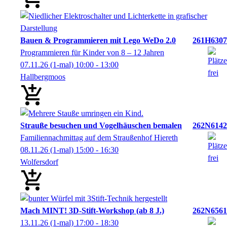
Bauen & Programmieren mit Lego WeDo 2.0
261H6307
Programmieren für Kinder von 8 – 12 Jahren
07.11.26
(1-mal)
10:00
- 13:00
Hallbergmoos
Strauße besuchen und Vogelhäuschen bemalen
262N6142
Familiennachmittag auf dem Straußenhof Hiereth
08.11.26
(1-mal)
15:00
- 16:30
Wolfersdorf
Mach MINT! 3D-Stift-Workshop (ab 8 J.)
262N6561
13.11.26
(1-mal)
17:00
- 18:30