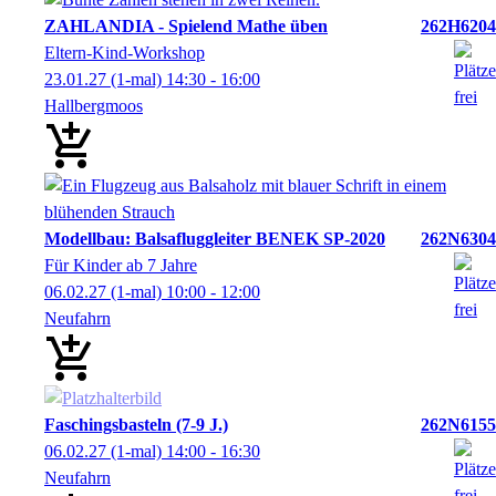
ZAHLANDIA - Spielend Mathe üben
262H6204
Eltern-Kind-Workshop
23.01.27
(1-mal)
14:30
- 16:00
Hallbergmoos
Modellbau: Balsafluggleiter BENEK SP-2020
262N6304
Für Kinder ab 7 Jahre
06.02.27
(1-mal)
10:00
- 12:00
Neufahrn
Faschingsbasteln (7-9 J.)
262N6155
06.02.27
(1-mal)
14:00
- 16:30
Neufahrn