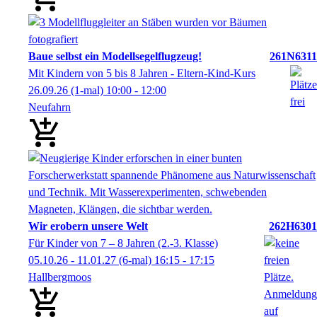
Baue selbst ein Modellsegelflugzeug!
261N6311
Mit Kindern von 5 bis 8 Jahren - Eltern-Kind-Kurs
26.09.26
(1-mal)
10:00
- 12:00
Neufahrn
Wir erobern unsere Welt
262H6301
Für Kinder von 7 – 8 Jahren (2.-3. Klasse)
05.10.26 - 11.01.27
(6-mal)
16:15
- 17:15
Hallbergmoos