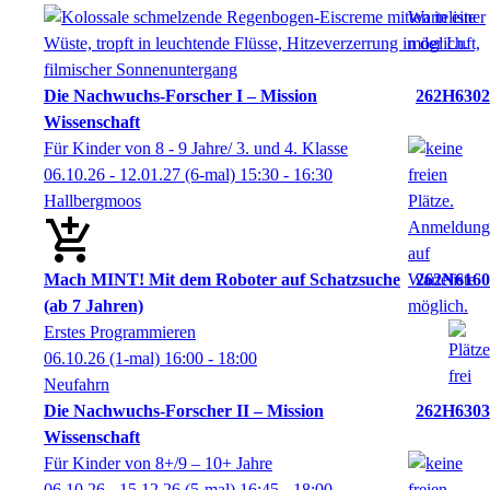
Die Nachwuchs-Forscher I – Mission
262H6302
Wissenschaft
Für Kinder von 8 - 9 Jahre/ 3. und 4. Klasse
06.10.26 - 12.01.27
(6-mal)
15:30
- 16:30
Hallbergmoos
Mach MINT! Mit dem Roboter auf Schatzsuche
262N6160
(ab 7 Jahren)
Erstes Programmieren
06.10.26
(1-mal)
16:00
- 18:00
Neufahrn
Die Nachwuchs-Forscher II – Mission
262H6303
Wissenschaft
Für Kinder von 8+/9 – 10+ Jahre
06.10.26 - 15.12.26
(5-mal)
16:45
- 18:00