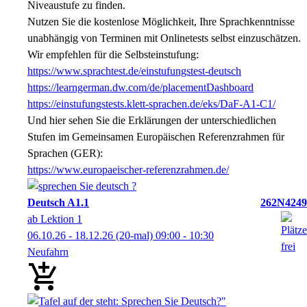
Niveaustufe zu finden.
Nutzen Sie die kostenlose Möglichkeit, Ihre Sprachkenntnisse
unabhängig von Terminen mit Onlinetests selbst einzuschätzen.
Wir empfehlen für die Selbsteinstufung:
https://www.sprachtest.de/einstufungstest-deutsch
https://learngerman.dw.com/de/placementDashboard
https://einstufungstests.klett-sprachen.de/eks/DaF-A1-C1/
Und hier sehen Sie die Erklärungen der unterschiedlichen
Stufen im Gemeinsamen Europäischen Referenzrahmen für
Sprachen (GER):
https://www.europaeischer-referenzrahmen.de/
Deutsch A1.1
262N4249
ab Lektion 1
06.10.26 - 18.12.26
(20-mal)
09:00
- 10:30
Neufahrn