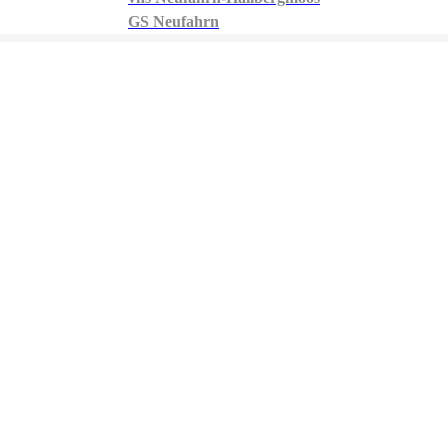
GS Neufahrn
vhs Neufahrn-Hallbergmoos
GS Neufahrn
Bahnhofstr.
32
, 85375
Neufahrn
Deutschland
Tel.: +49 8165 9751260