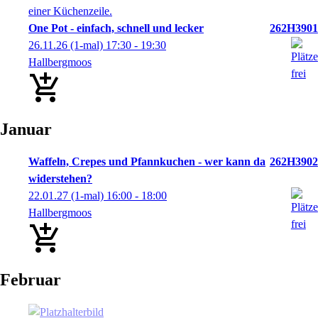
One Pot - einfach, schnell und lecker
262H3901
26.11.26
(1-mal)
17:30
- 19:30
Hallbergmoos
Januar
Waffeln, Crepes und Pfannkuchen - wer kann da
262H3902
widerstehen?
22.01.27
(1-mal)
16:00
- 18:00
Hallbergmoos
Februar