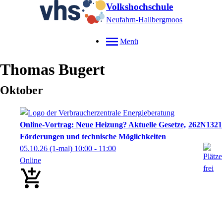
Volkshochschule
Neufahrn-Hallbergmoos
Menü
Thomas
Bugert
Oktober
Online-Vortrag: Neue Heizung? Aktuelle Gesetze,
262N1321
Förderungen und technische Möglichkeiten
05.10.26
(1-mal)
10:00
- 11:00
Online