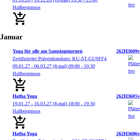
Hallbergmoos
Januar
Yoga für alle am Samstagmorgen
262H3609v
Zertifizierter Präventionskurs: KU-ST-GU9FF4
09.01.27 - 06.03.27
(8-mal)
09:00
- 10:30
Hallbergmoos
Hatha Yoga
262H3605v
19.01.27 - 16.03.27
(8-mal)
18:00
- 19:30
Hallbergmoos
Hatha Yoga
262H3606v