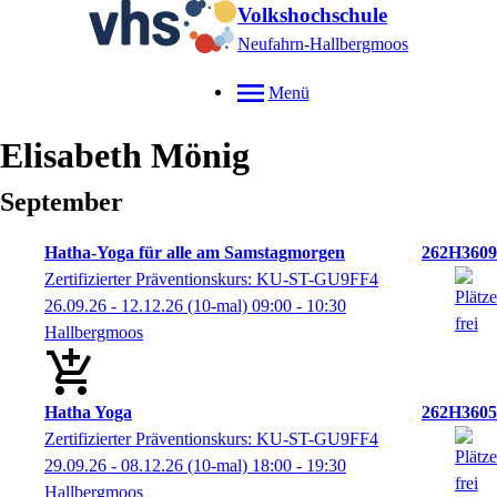
Volkshochschule
Neufahrn-Hallbergmoos
Menü
Elisabeth
Mönig
September
Hatha-Yoga für alle am Samstagmorgen
262H3609
Zertifizierter Präventionskurs: KU-ST-GU9FF4
26.09.26 - 12.12.26
(10-mal)
09:00
- 10:30
Hallbergmoos
Hatha Yoga
262H3605
Zertifizierter Präventionskurs: KU-ST-GU9FF4
29.09.26 - 08.12.26
(10-mal)
18:00
- 19:30
Hallbergmoos