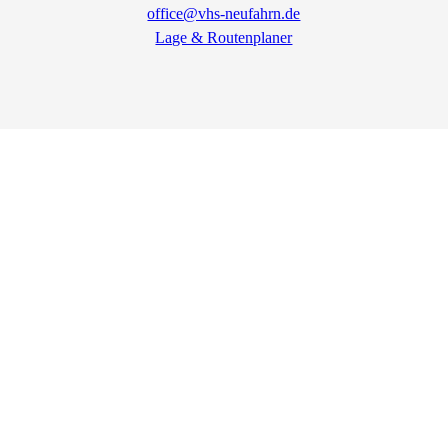
office@vhs-neufahrn.de
Lage & Routenplaner
Impressum
AGB
Datenschutz
Widerrufsbelehrung
Widerruf erklären